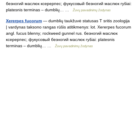
безногий маслюк ксерерпес; фукусовый безногий маслюк ryšiai:
platesnis terminas – dumblių… …
Žuvų pavadinimų žodynas
Xererpes fucorum
— dumblių taukžuvė statusas T sritis zoologija
| vardynas taksono rangas rūšis atitikmenys: lot. Xererpes fucorum
angl. fucus blenny; rockweed gunnel rus. безногий маслюк
ксерерпес; фукусовый безногий маслюк ryšiai: platesnis
terminas – dumblių… …
Žuvų pavadinimų žodynas