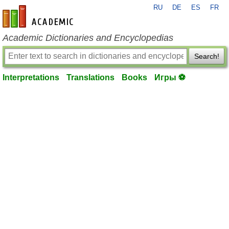
RU
DE
ES
FR
en-academic.com
Academic Dictionaries and Encyclopedias
Search!
Interpretations
Translations
Books
Игры ⚽