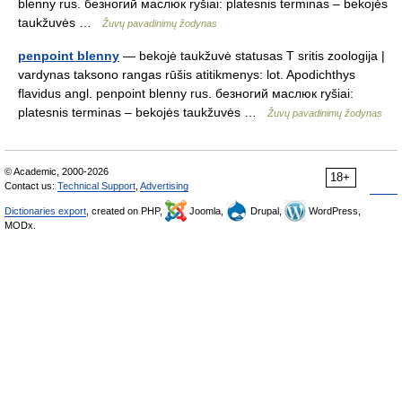
blenny rus. безногий маслюк ryšiai: platesnis terminas – bekojės
taukžuvės …
Žuvų pavadinimų žodynas
penpoint blenny
— bekojė taukžuvė statusas T sritis zoologija |
vardynas taksono rangas rūšis atitikmenys: lot. Apodichthys
flavidus angl. penpoint blenny rus. безногий маслюк ryšiai:
platesnis terminas – bekojės taukžuvės …
Žuvų pavadinimų žodynas
© Academic, 2000-2026
18+
Contact us:
Technical Support
,
Advertising
Dictionaries export
, created on PHP,
Joomla,
Drupal,
WordPress,
MODx.