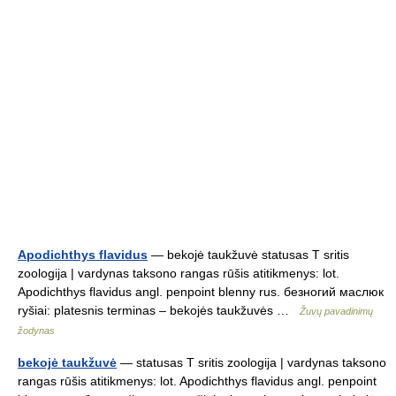
Apodichthys flavidus
— bekojė taukžuvė statusas T sritis
zoologija | vardynas taksono rangas rūšis atitikmenys: lot.
Apodichthys flavidus angl. penpoint blenny rus. безногий маслюк
ryšiai: platesnis terminas – bekojės taukžuvės …
Žuvų pavadinimų
žodynas
bekojė taukžuvė
— statusas T sritis zoologija | vardynas taksono
rangas rūšis atitikmenys: lot. Apodichthys flavidus angl. penpoint