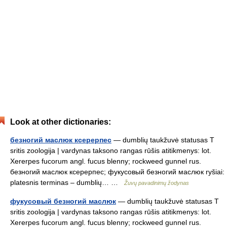
Look at other dictionaries:
безногий маслюк ксерерпес
— dumblių taukžuvė statusas T
sritis zoologija | vardynas taksono rangas rūšis atitikmenys: lot.
Xererpes fucorum angl. fucus blenny; rockweed gunnel rus.
безногий маслюк ксерерпес; фукусовый безногий маслюк ryšiai:
platesnis terminas – dumblių… …
Žuvų pavadinimų žodynas
фукусовый безногий маслюк
— dumblių taukžuvė statusas T
sritis zoologija | vardynas taksono rangas rūšis atitikmenys: lot.
Xererpes fucorum angl. fucus blenny; rockweed gunnel rus.