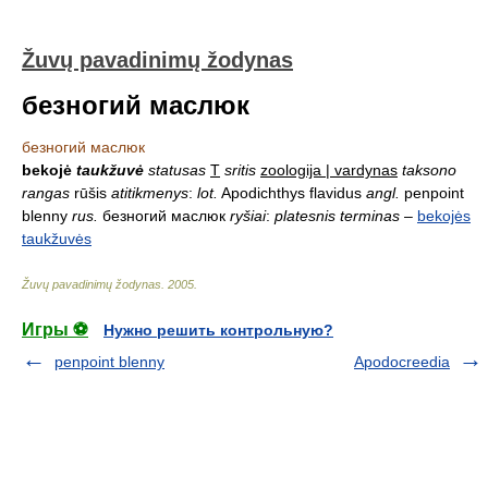
Žuvų pavadinimų žodynas
безногий маслюк
безногий маслюк
bekojė
taukžuvė
statusas
T
sritis
zoologija | vardynas
taksono
rangas
rūšis
atitikmenys
:
lot.
Apodichthys flavidus
angl.
penpoint
blenny
rus.
безногий маслюк
ryšiai
:
platesnis terminas
–
bekojės
taukžuvės
Žuvų pavadinimų žodynas
.
2005
.
Игры ⚽
Нужно решить контрольную?
penpoint blenny
Apodocreedia